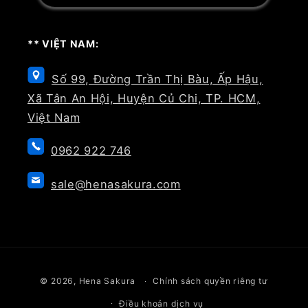
** VIỆT NAM:
Số 99, Đường Trần Thị Bàu, Ấp Hậu,
Xã Tân An Hội, Huyện Củ Chi, TP. HCM,
Việt Nam
0962 922 746
sale@henasakura.com
Phương
© 2026,
Hena Sakura
Chính sách quyền riêng tư
thức
Điều khoản dịch vụ
thanh