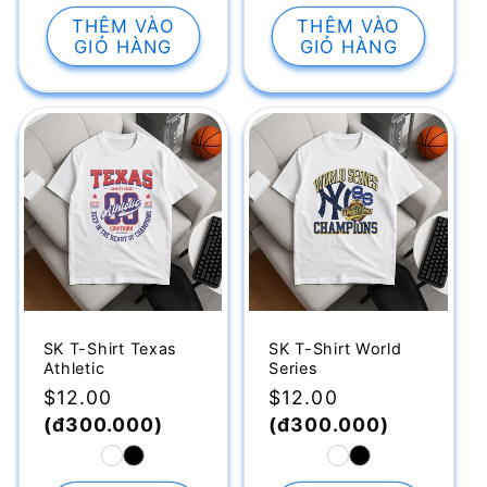
THÊM VÀO
THÊM VÀO
GIỎ HÀNG
GIỎ HÀNG
SK T-Shirt Texas
SK T-Shirt World
Athletic
Series
Giá
$12.00
Giá
$12.00
thông
(đ300.000)
thông
(đ300.000)
thường
thường