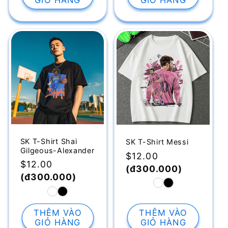
SK T-Shirt Shai
SK T-Shirt Messi
Gilgeous-Alexander
Giá
$12.00
Giá
$12.00
thông
(đ300.000)
thông
(đ300.000)
thường
thường
THÊM VÀO
THÊM VÀO
GIỎ HÀNG
GIỎ HÀNG