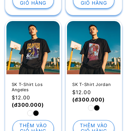
GIỎ HÀNG
GIỎ HÀNG
SK T-Shirt Los
SK T-Shirt Jordan
Angeles
Giá
$12.00
Giá
$12.00
thông
(đ300.000)
thông
(đ300.000)
thường
thường
THÊM VÀO
THÊM VÀO
GIỎ HÀNG
GIỎ HÀNG