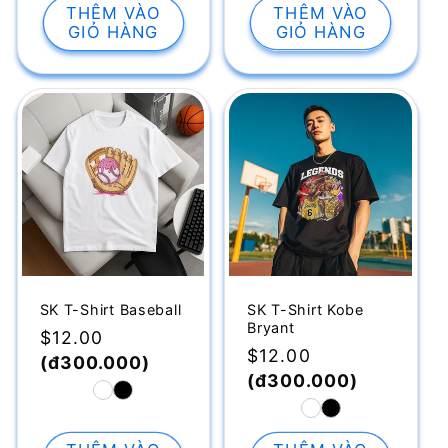
THÊM VÀO
THÊM VÀO
GIỎ HÀNG
GIỎ HÀNG
SK T-Shirt Baseball
SK T-Shirt Kobe
Bryant
Giá
$12.00
Giá
$12.00
thông
(đ300.000)
thông
(đ300.000)
thường
thường