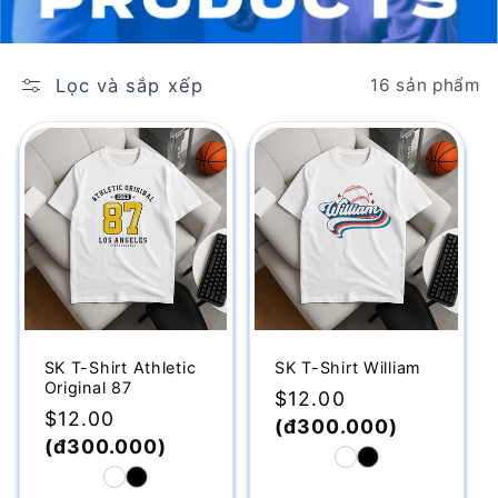
Lọc và sắp xếp
16 sản phẩm
SK T-Shirt Athletic
SK T-Shirt William
Original 87
Giá
$12.00
Giá
$12.00
thông
(đ300.000)
thông
(đ300.000)
thường
thường