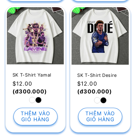
SK T-Shirt Yamal
SK T-Shirt Desire
Giá
$12.00
Giá
$12.00
thông
(đ300.000)
thông
(đ300.000)
thường
thường
THÊM VÀO
THÊM VÀO
GIỎ HÀNG
GIỎ HÀNG