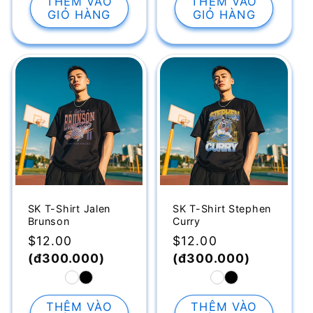
THÊM VÀO
THÊM VÀO
GIỎ HÀNG
GIỎ HÀNG
SK T-Shirt Jalen
SK T-Shirt Stephen
Brunson
Curry
Giá
$12.00
Giá
$12.00
thông
(đ300.000)
thông
(đ300.000)
thường
thường
THÊM VÀO
THÊM VÀO