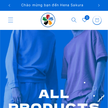
Chuyển
Chào mừng bạn đến Hena Sakura
Điện
đến nội
dung
Giỏ
0
hàng