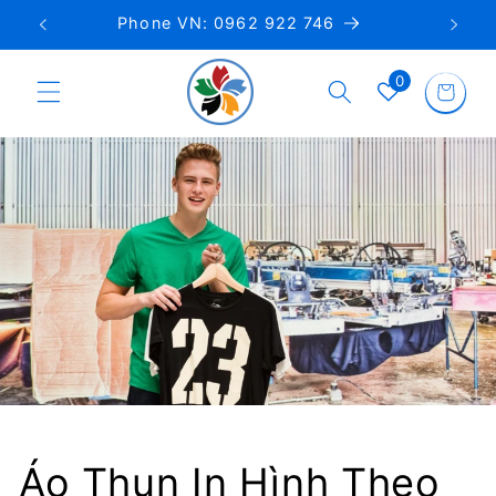
Skip to
Phone VN: 0962 922 746
content
0
Cart
Áo Thun In Hình Theo